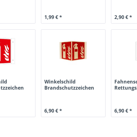
1,99 € *
2,90 € *
ild
Winkelschild
Fahnensc
tzzeichen
Brandschutzzeichen
Rettungs
her",...
"Feuerlöscher",...
Hilfe", BG
6,90 € *
6,90 € *