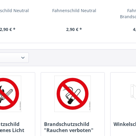
schild Neutral
Fahnenschild Neutral
Fah
Brands
"Feuer
2,90 € *
2,90 € *
4
tzschild
Brandschutzschild
Winkelsc
fenes Licht
"Rauchen verboten"