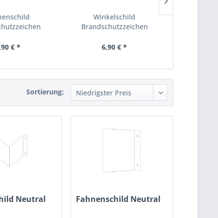
nenschild
Winkelschild
Fahne
chutzzeichen
Brandschutzzeichen
Rettungsze
löscher",...
"Feuerlöscher",...
Hilfe
,90 € *
6,90 € *
6,
Sortierung:
hild Neutral
Fahnenschild Neutral