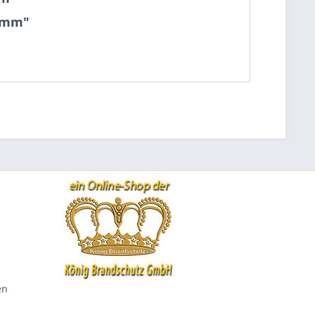
80mm"
en