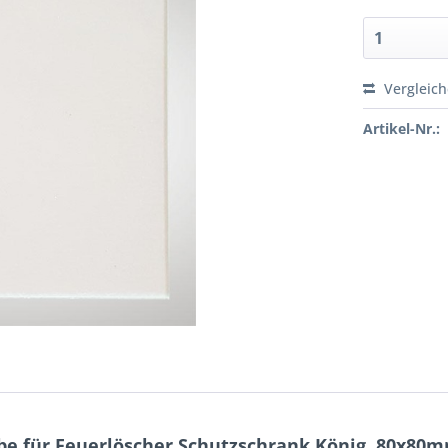
Vergleic
Artikel-Nr.:
be für Feuerlöscher Schutzschrank König, 80x80