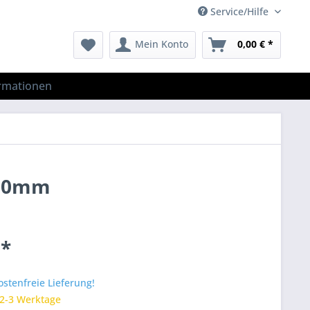
Service/Hilfe
Mein Konto
0,00 € *
rmationen
x80mm
 *
stenfreie Lieferung!
 2-3 Werktage