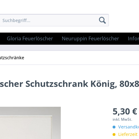
Gloria Feuerlöscher
Neuruppin Feuerlöscher
Info
utzschränke
löscher Schutzschrank König, 80
5,30 €
inkl. MwSt.
Versandko
Lieferzeit